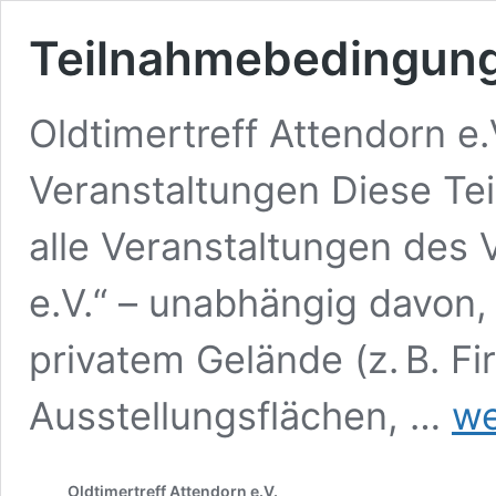
Teilnahmebedingun
Oldtimertreff Attendorn e
Veranstaltungen Diese Te
alle Veranstaltungen des 
e.V.“ – unabhängig davon, 
privatem Gelände (z. B. F
Teiln
Ausstellungsflächen, …
we
Oldtimertreff Attendorn e.V.